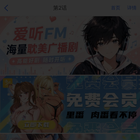
第2话
首页
详情