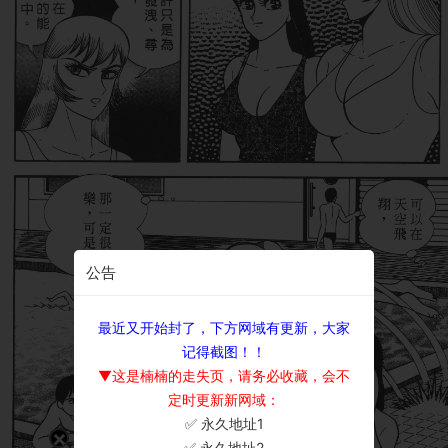
公告
最近又开始封了，下方网域有更新，大家
记得截图！！
▼这是楠楠的走失页，请务必收藏，会不
定时更新新网域：
✅ 永久地址1
×
✅ 永久地址2