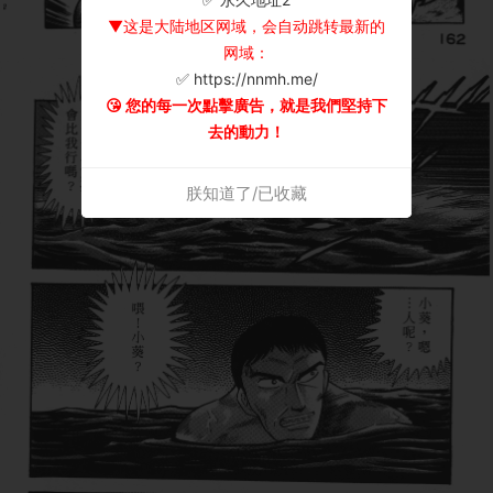
▼这是大陆地区网域，会自动跳转最新的
网域：
✅ https://nnmh.me/
😘 您的每一次點擊廣告，就是我們堅持下
去的動力！
朕知道了/已收藏