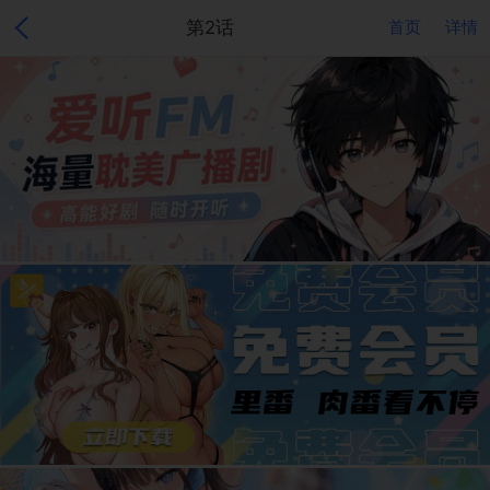
第2话
首页
详情