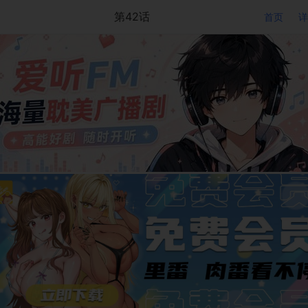
第42话
首页
详