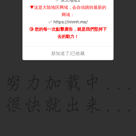
▼这是大陆地区网域，会自动跳转最新的
网域：
✅ https://nnmh.me/
😘 您的每一次點擊廣告，就是我們堅持下
去的動力！
朕知道了/已收藏