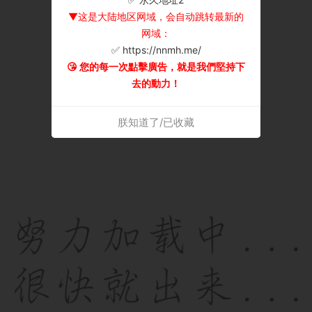
▼这是大陆地区网域，会自动跳转最新的
网域：
✅ https://nnmh.me/
😘 您的每一次點擊廣告，就是我們堅持下
去的動力！
朕知道了/已收藏