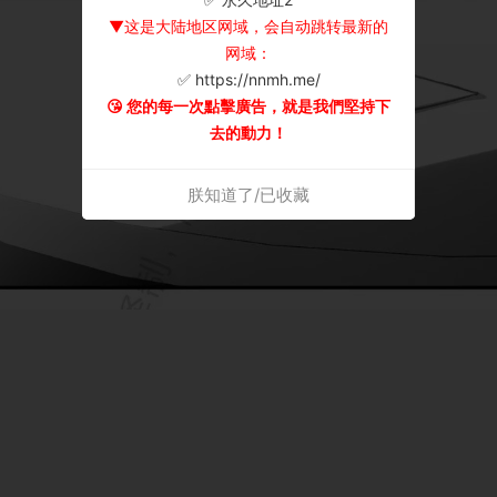
▼这是大陆地区网域，会自动跳转最新的
网域：
✅ https://nnmh.me/
😘 您的每一次點擊廣告，就是我們堅持下
去的動力！
朕知道了/已收藏