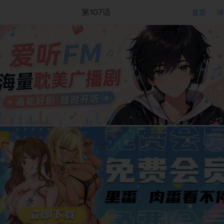
第107话
首页
详