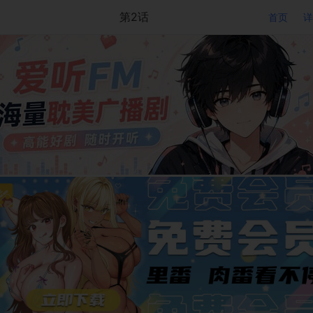
第2话
首页
详