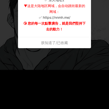
▼这是大陆地区网域，会自动跳转最新的
网域：
✅ https://nnmh.me/
😘 您的每一次點擊廣告，就是我們堅持下
去的動力！
朕知道了/已收藏