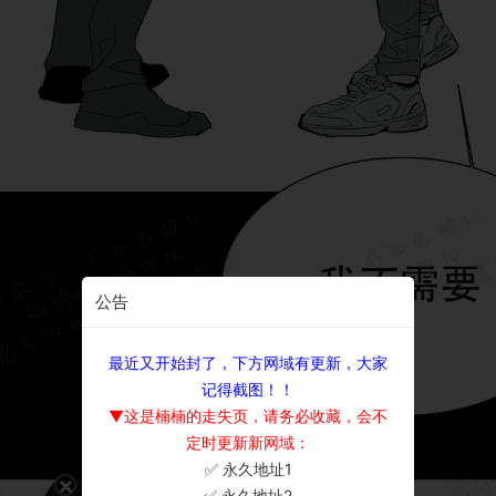
公告
最近又开始封了，下方网域有更新，大家
记得截图！！
▼这是楠楠的走失页，请务必收藏，会不
定时更新新网域：
✅ 永久地址1
×
✅ 永久地址2