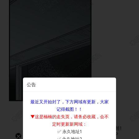
公告
最近又开始封了，下方网域有更新，大家
记得截图！！
▼这是楠楠的走失页，请务必收藏，会不
定时更新新网域：
✅ 永久地址1
×
✅ 永久地址2