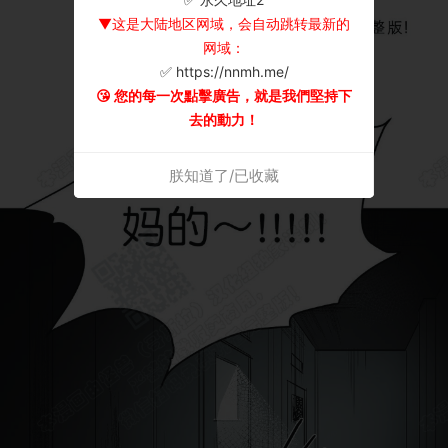
▼这是大陆地区网域，会自动跳转最新的
网域：
✅ https://nnmh.me/
😘 您的每一次點擊廣告，就是我們堅持下
去的動力！
朕知道了/已收藏