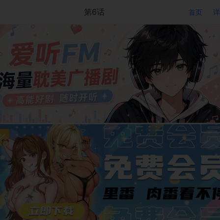
第6话
首页
详