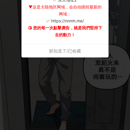
▼这是大陆地区网域，会自动跳转最新的
网域：
✅ https://nnmh.me/
😘 您的每一次點擊廣告，就是我們堅持下
去的動力！
朕知道了/已收藏