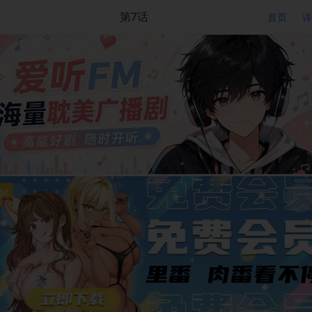
第7话
首页
详