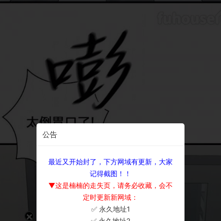
公告
最近又开始封了，下方网域有更新，大家
记得截图！！
▼这是楠楠的走失页，请务必收藏，会不
定时更新新网域：
✅ 永久地址1
×
✅ 永久地址2