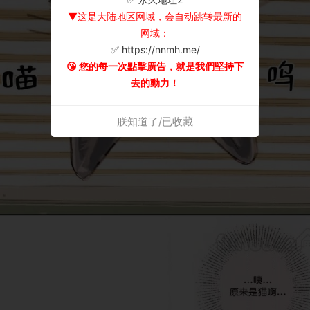
▼这是大陆地区网域，会自动跳转最新的
网域：
✅ https://nnmh.me/
😘 您的每一次點擊廣告，就是我們堅持下
去的動力！
朕知道了/已收藏