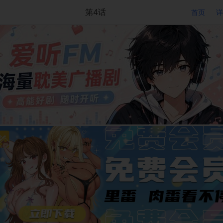
第4话
首页
详