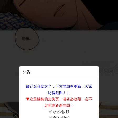
公告
最近又开始封了，下方网域有更新，大家
记得截图！！
▼这是楠楠的走失页，请务必收藏，会不
定时更新新网域：
✅ 永久地址1
×
✅ 永久地址2