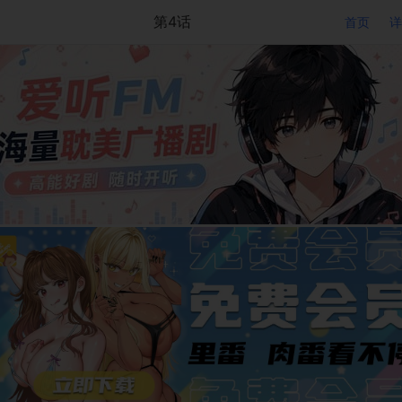
第4话
首页
详