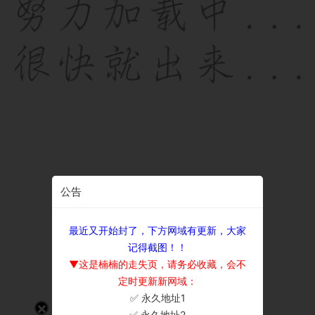
公告
最近又开始封了，下方网域有更新，大家
记得截图！！
▼这是楠楠的走失页，请务必收藏，会不
定时更新新网域：
✅ 永久地址1
×
✅ 永久地址2