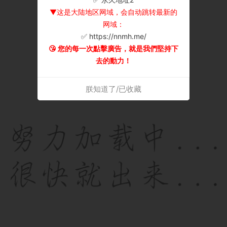
▼这是大陆地区网域，会自动跳转最新的
网域：
✅ https://nnmh.me/
😘 您的每一次點擊廣告，就是我們堅持下
去的動力！
朕知道了/已收藏