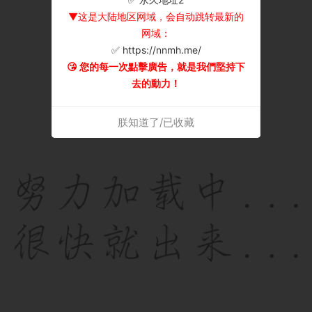
▼这是大陆地区网域，会自动跳转最新的
网域：
✅ https://nnmh.me/
😘 您的每一次點擊廣告，就是我們堅持下
去的動力！
朕知道了/已收藏