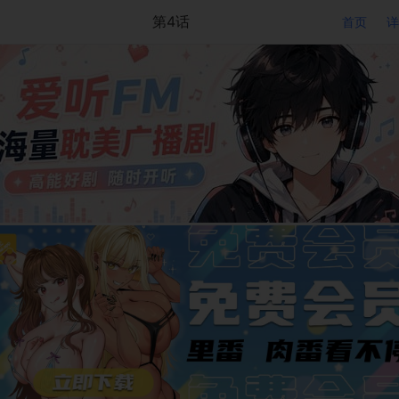
第4话
首页
详