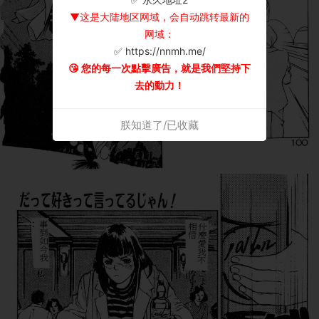
▼这是大陆地区网域，会自动跳转最新的
网域：
✅ https://nnmh.me/
😘 您的每一次點擊廣告，就是我們堅持下
去的動力！
朕知道了/已收藏