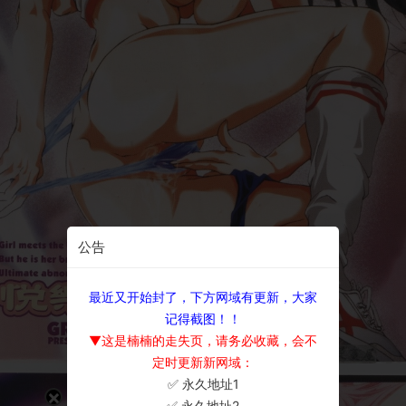
公告
最近又开始封了，下方网域有更新，大家
记得截图！！
▼这是楠楠的走失页，请务必收藏，会不
定时更新新网域：
✅ 永久地址1
×
✅ 永久地址2