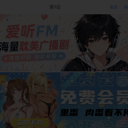
第1话
首页
详