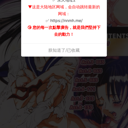
▼这是大陆地区网域，会自动跳转最新的
网域：
✅ https://nnmh.me/
😘 您的每一次點擊廣告，就是我們堅持下
去的動力！
朕知道了/已收藏