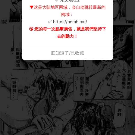
▼这是大陆地区网域，会自动跳转最新的
网域：
✅ https://nnmh.me/
😘 您的每一次點擊廣告，就是我們堅持下
去的動力！
朕知道了/已收藏