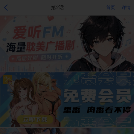
第2话
首页
详情