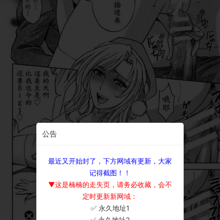
公告
最近又开始封了，下方网域有更新，大家
记得截图！！
▼这是楠楠的走失页，请务必收藏，会不
定时更新新网域：
✅ 永久地址1
×
✅ 永久地址2