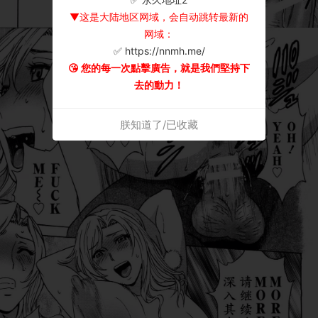
▼这是大陆地区网域，会自动跳转最新的
网域：
✅ https://nnmh.me/
😘 您的每一次點擊廣告，就是我們堅持下
去的動力！
朕知道了/已收藏