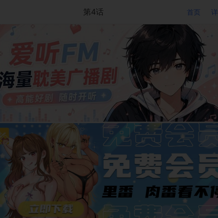
第4话
首页
详