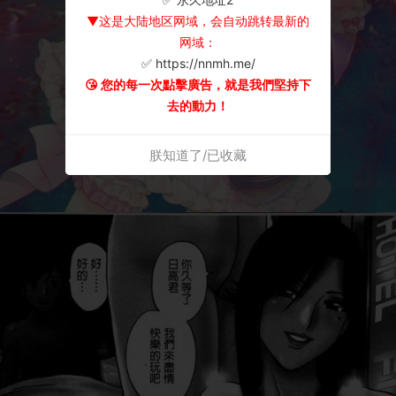
▼这是大陆地区网域，会自动跳转最新的
网域：
✅ https://nnmh.me/
😘 您的每一次點擊廣告，就是我們堅持下
去的動力！
朕知道了/已收藏