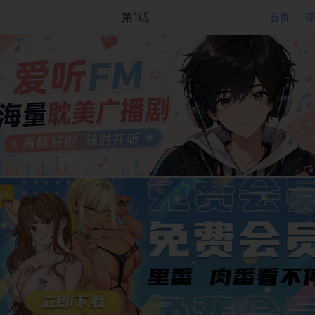
第1话
首页
详