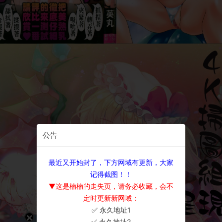
公告
最近又开始封了，下方网域有更新，大家
记得截图！！
▼这是楠楠的走失页，请务必收藏，会不
定时更新新网域：
✅ 永久地址1
×
✅ 永久地址2