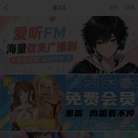
第2话
首页
详情