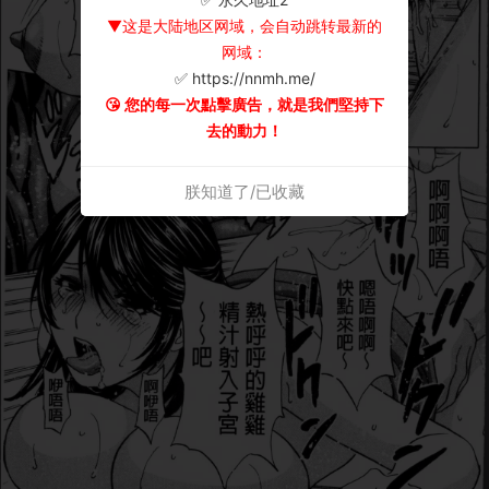
▼这是大陆地区网域，会自动跳转最新的
网域：
✅ https://nnmh.me/
😘 您的每一次點擊廣告，就是我們堅持下
去的動力！
朕知道了/已收藏