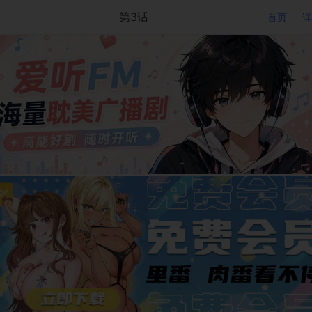
第3话
首页
详