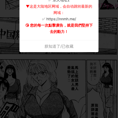
▼这是大陆地区网域，会自动跳转最新的
网域：
✅ https://nnmh.me/
😘 您的每一次點擊廣告，就是我們堅持下
去的動力！
朕知道了/已收藏