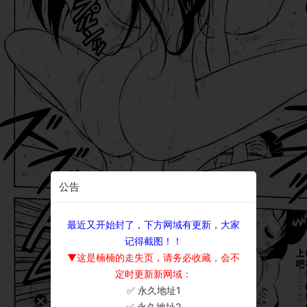
公告
最近又开始封了，下方网域有更新，大家
记得截图！！
▼这是楠楠的走失页，请务必收藏，会不
定时更新新网域：
✅ 永久地址1
×
✅ 永久地址2