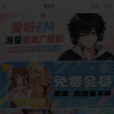
第6话
首页
详情