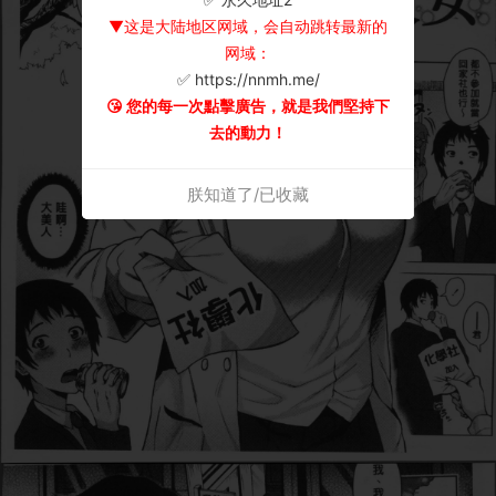
▼这是大陆地区网域，会自动跳转最新的
网域：
✅ https://nnmh.me/
😘 您的每一次點擊廣告，就是我們堅持下
去的動力！
朕知道了/已收藏