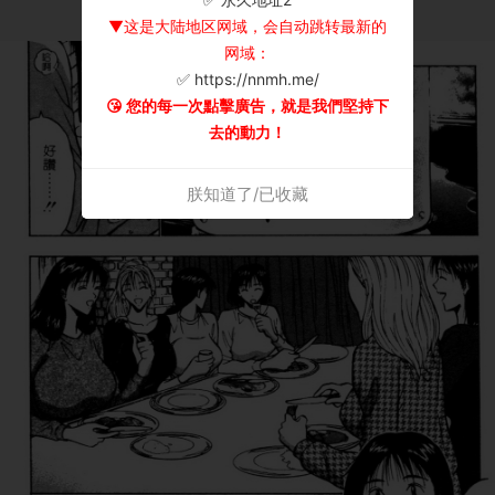
▼这是大陆地区网域，会自动跳转最新的
网域：
✅ https://nnmh.me/
😘 您的每一次點擊廣告，就是我們堅持下
去的動力！
朕知道了/已收藏