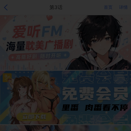
第3话
首页
详情