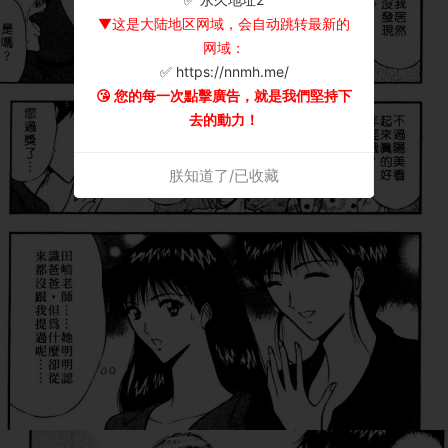
▼这是大陆地区网域，会自动跳转最新的
网域：
✅ https://nnmh.me/
😘 您的每一次點擊廣告，就是我們堅持下
去的動力！
朕知道了/已收藏