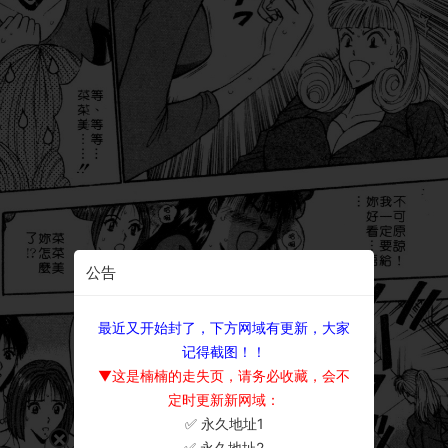
公告
最近又开始封了，下方网域有更新，大家
记得截图！！
▼这是楠楠的走失页，请务必收藏，会不
定时更新新网域：
✅ 永久地址1
×
✅ 永久地址2