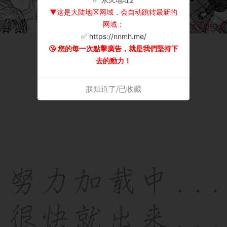
▼这是大陆地区网域，会自动跳转最新的
网域：
✅ https://nnmh.me/
😘 您的每一次點擊廣告，就是我們堅持下
去的動力！
朕知道了/已收藏