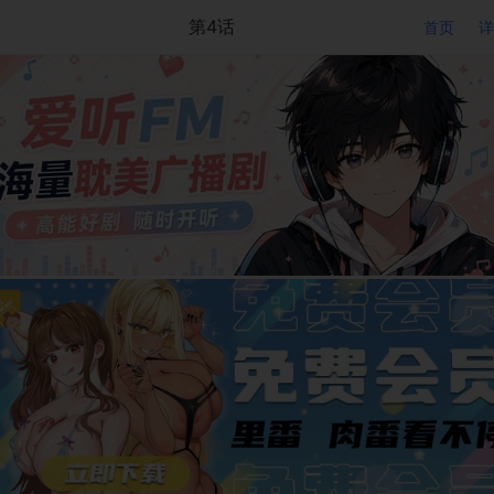
第4话
首页
详