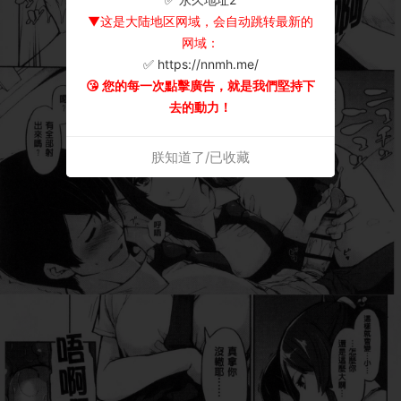
▼这是大陆地区网域，会自动跳转最新的
网域：
✅ https://nnmh.me/
😘 您的每一次點擊廣告，就是我們堅持下
去的動力！
朕知道了/已收藏