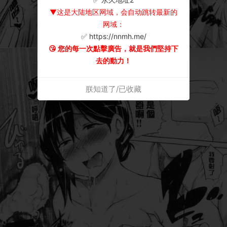
▼这是大陆地区网域，会自动跳转最新的
网域：
✅ https://nnmh.me/
😘 您的每一次點擊廣告，就是我們堅持下
去的動力！
朕知道了/已收藏