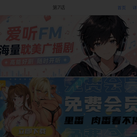
第7话
首页
详