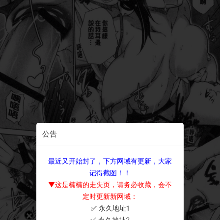
公告
最近又开始封了，下方网域有更新，大家
记得截图！！
▼这是楠楠的走失页，请务必收藏，会不
定时更新新网域：
✅ 永久地址1
×
✅ 永久地址2