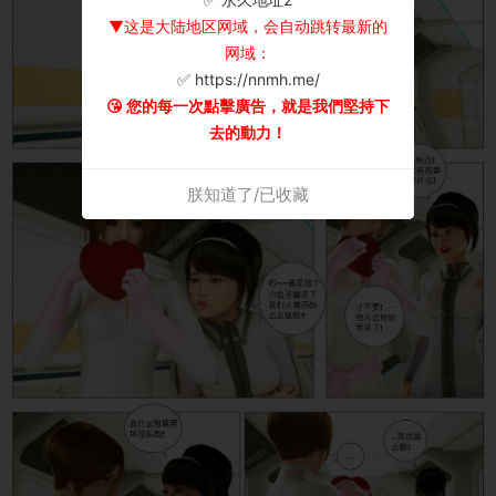
▼这是大陆地区网域，会自动跳转最新的
网域：
✅ https://nnmh.me/
😘 您的每一次點擊廣告，就是我們堅持下
去的動力！
朕知道了/已收藏