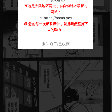
▼这是大陆地区网域，会自动跳转最新的
网域：
✅ https://nnmh.me/
😘 您的每一次點擊廣告，就是我們堅持下
去的動力！
朕知道了/已收藏