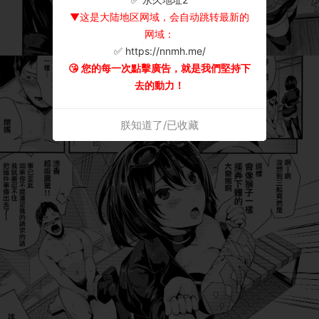
▼这是大陆地区网域，会自动跳转最新的
网域：
✅ https://nnmh.me/
😘 您的每一次點擊廣告，就是我們堅持下
去的動力！
朕知道了/已收藏