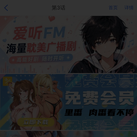
第3话
首页
详情