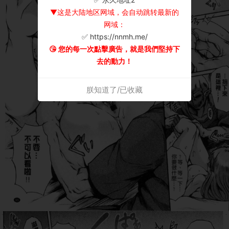
▼这是大陆地区网域，会自动跳转最新的
网域：
✅ https://nnmh.me/
😘 您的每一次點擊廣告，就是我們堅持下
去的動力！
朕知道了/已收藏