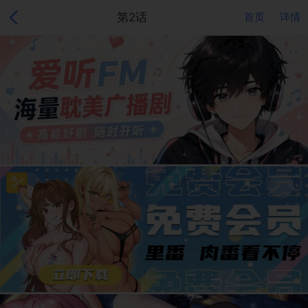
第2话
首页
详情