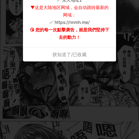
▼这是大陆地区网域，会自动跳转最新的
网域：
✅ https://nnmh.me/
😘 您的每一次點擊廣告，就是我們堅持下
去的動力！
朕知道了/已收藏