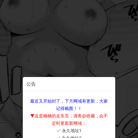
公告
最近又开始封了，下方网域有更新，大家
记得截图！！
▼这是楠楠的走失页，请务必收藏，会不
定时更新新网域：
✅ 永久地址1
×
✅ 永久地址2