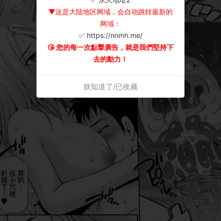
▼这是大陆地区网域，会自动跳转最新的
网域：
✅ https://nnmh.me/
😘 您的每一次點擊廣告，就是我們堅持下
去的動力！
朕知道了/已收藏