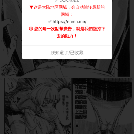
▼这是大陆地区网域，会自动跳转最新的
网域：
✅ https://nnmh.me/
😘 您的每一次點擊廣告，就是我們堅持下
去的動力！
朕知道了/已收藏