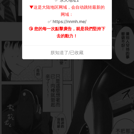
▼这是大陆地区网域，会自动跳转最新的
网域：
✅ https://nnmh.me/
😘 您的每一次點擊廣告，就是我們堅持下
去的動力！
朕知道了/已收藏