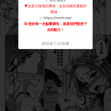
▼这是大陆地区网域，会自动跳转最新的
网域：
✅ https://nnmh.me/
😘 您的每一次點擊廣告，就是我們堅持下
去的動力！
朕知道了/已收藏