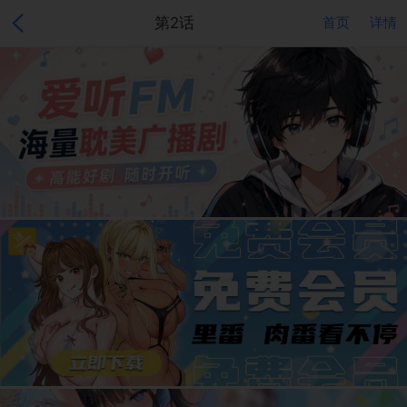
第2话
首页
详情