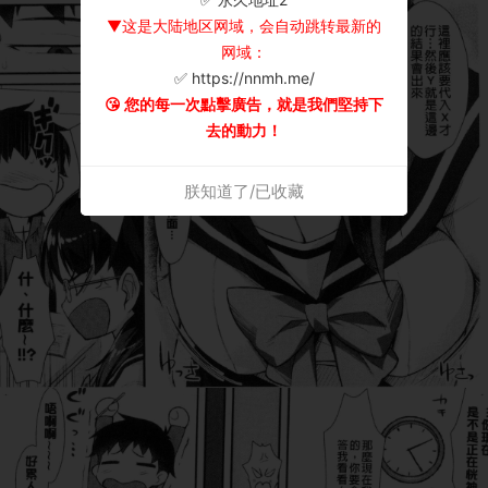
▼这是大陆地区网域，会自动跳转最新的
网域：
✅ https://nnmh.me/
😘 您的每一次點擊廣告，就是我們堅持下
去的動力！
朕知道了/已收藏